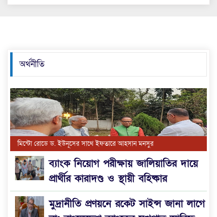
অর্থনীতি
মিন্টো রোডে ড. ইউনূসের সাথে ইফতারে আহসান মনসুর
ব্যাংক নিয়োগ পরীক্ষায় জালিয়াতির দায়ে
প্রার্থীর কারাদণ্ড ও স্থায়ী বহিষ্কার
মুদ্রানীতি প্রণয়নে রকেট সাইন্স জানা লাগে