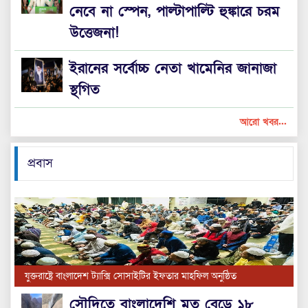
নেবে না স্পেন, পাল্টাপাল্টি হুঙ্কারে চরম
উত্তেজনা!
ইরানের সর্বোচ্চ নেতা খামেনির জানাজা
স্থগিত
আরো খবর...
প্রবাস
যুক্তরাষ্ট্রে বাংলাদেশ ট্যাক্সি সোসাইটির ইফতার মাহফিল অনুষ্ঠিত
সৌ‌দি‌তে বাংলা‌দে‌শি‌ মৃ‌ত বে‌ড়ে ১৮