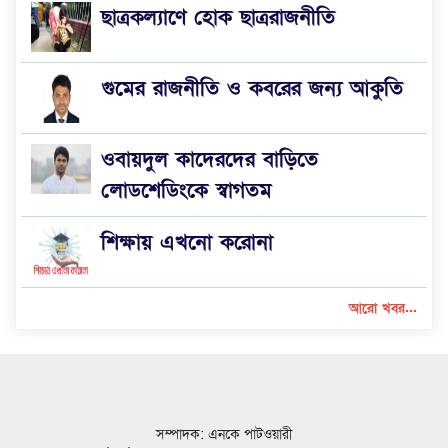
ছাত্রকল্যাণে হোক ছাত্ররাজনীতি
গুমের রাজনীতি ও কবরের জন্য আকুতি
ওবায়দুল কাদেরদের বাড়িতে
লোডশেডিংকে স্বাগতম
শিক্ষায় এখনো করোনা
আরো খবর...
সম্পাদক: এনকে পাটওয়ারী