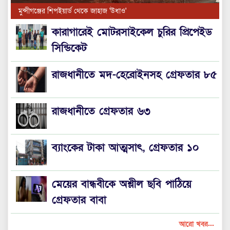
মুন্সীগঞ্জের শিপইয়ার্ড থেকে জাহাজ 'উধাও'
কারাগারেই মোটরসাইকেল চুরির প্রিপেইড
সিন্ডিকেট
রাজধানীতে মদ-হেরোইনসহ গ্রেফতার ৮৫
রাজধানীতে গ্রেফতার ৬৩
ব্যাংকের টাকা আত্মসাৎ, গ্রেফতার ১০
মেয়ের বান্ধবীকে অশ্লীল ছবি পাঠিয়ে
গ্রেফতার বাবা
আরো খবর...