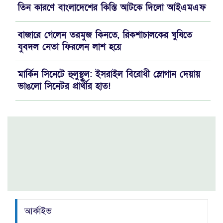
তিন কারণে বাংলাদেশের কিস্তি আটকে দিলো আইএমএফ
বাজারে গেলেন তরমুজ কিনতে, রিকশাচালকের ঘুষিতে
যুবদল নেতা ফিরলেন লাশ হয়ে
মার্কিন সিনেটে হুলুস্থুল: ইসরাইল বিরোধী স্লোগান দেয়ায়
ভাঙলো সিনেটর প্রার্থীর হাত!
ভারত মহাসাগরের বদলা পারস্য উপসাগরে নিল ইরান
নেতানিয়াহুর “ভাঁড়ামির” বলি ৫০০ আমেরিকান! অস্বস্তিতে
হোয়াইট হাউস
যুক্তরাষ্ট্রের গালে সপাটে চড়: ‘দাসত্ব' মেনে নেবে না
স্পেন, পাল্টাপাল্টি হুঙ্কারে চরম উত্তেজনা!
আর্কাইভ
বড় দুঃসংবাদ আসছে বিদ্যুৎ ও সার খাতে!