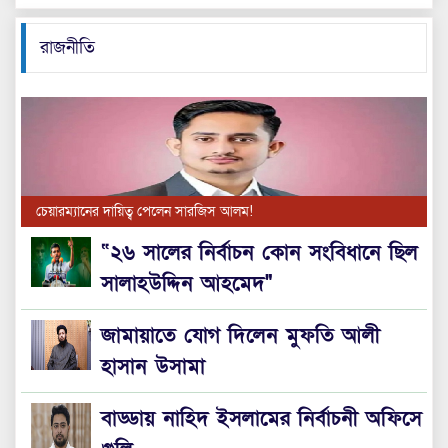
রাজনীতি
চেয়ারম্যানের দায়িত্ব পেলেন সারজিস আলম!
“২৬ সালের নির্বাচন কোন সংবিধানে ছিল
সালাহউদ্দিন আহমেদ"
জামায়াতে যোগ দিলেন মুফতি আলী
হাসান উসামা
বাড্ডায় নাহিদ ইসলামের নির্বাচনী অফিসে