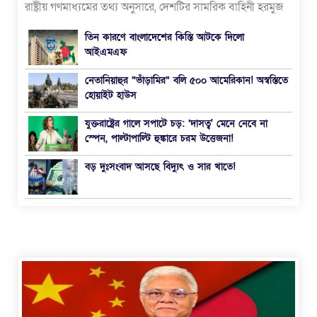
রাষ্ট্রীয় গণমাধ্যমের তথ্য অনুসারে, দেশটির সামরিক বাহিনী হরমুজ
প্রণালির ওপর তাদের নিয়ন্ত্রণ পুনরায় গ্রহণ করছে বলে জানিয়েছে।
তিন কারণে বাংলাদেশের কিস্তি আটকে দিলো
খবর বিবিসির। ইসলামিক রেভল্যুশনারি গার্ডস কর্পসের
আইএমএফ
(আইআরজিসি) সঙ্গে যুক্ত ফার্স নিউজ এজেন্সি, ইরানিয়ান স্টুডেন্টস
নিউজ এজেন্সি এবং রাষ্ট্রীয় সম্প্রচারকারী
নেতানিয়াহুর “ভাঁড়ামির” বলি ৫০০ আমেরিকান! অস্বস্তিতে
হোয়াইট হাউস
যুক্তরাষ্ট্রের গালে সপাটে চড়: ‘দাসত্ব' মেনে নেবে না
স্পেন, পাল্টাপাল্টি হুঙ্কারে চরম উত্তেজনা!
বড় দুঃসংবাদ আসছে বিদ্যুৎ ও সার খাতে!