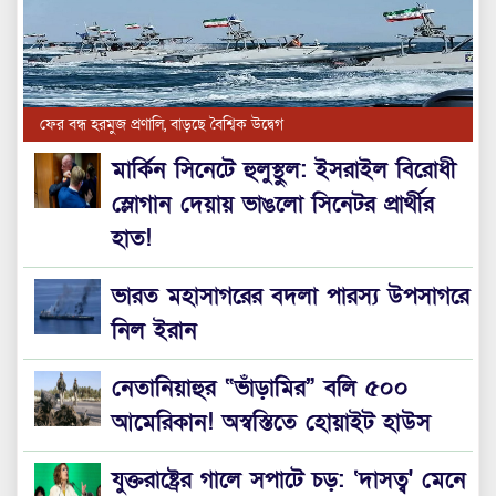
ফের বন্ধ হরমুজ প্রণালি, বাড়ছে বৈশ্বিক উদ্বেগ
মার্কিন সিনেটে হুলুস্থুল: ইসরাইল বিরোধী
স্লোগান দেয়ায় ভাঙলো সিনেটর প্রার্থীর
হাত!
ভারত মহাসাগরের বদলা পারস্য উপসাগরে
নিল ইরান
নেতানিয়াহুর “ভাঁড়ামির” বলি ৫০০
আমেরিকান! অস্বস্তিতে হোয়াইট হাউস
যুক্তরাষ্ট্রের গালে সপাটে চড়: ‘দাসত্ব' মেনে