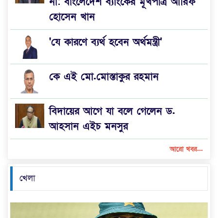
না: বাংলেদেশ ব্যাংকের মূখপাত্র আরিফ
হোসেন খান
'যে কারণে ব্যর্থ হবেন অর্থমন্ত্রী'
কে এই মো.মোস্তাকুর রহমান
বিদায়ের আগে যা বলে গেলেন ড.
আহসান এইচ মনসুর
আরো খবর...
খেলা