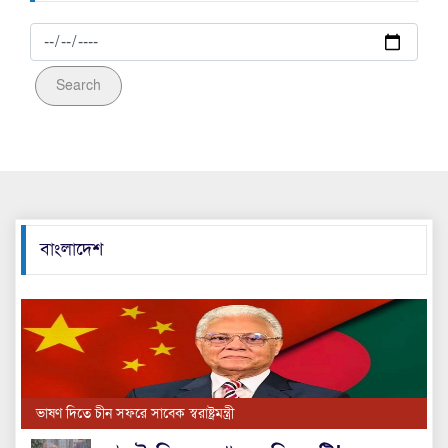
ছিনতাইয়ের পর রেহাই পেল না কিশোর গ্যাং, পুলিশের
জালে ৪ জন
Search
ইরানের সর্বোচ্চ নেতা খামেনির জানাজা স্থগিত
কাতার থেকে নাগরিকদের সরিয়ে নিচ্ছে যুক্তরাষ্ট্র
মধ্যপ্রাচ্য যুদ্ধের বিপজ্জনক মোড়, এবার ইরানের মিসাইল
বাংলাদেশ
ভূপাতিত করলো তুরস্ক
খামেনির স্বেচ্ছা শহীদানের চাইতে বড় অস্ত্র মানুষের নাই
আজ
কেমন অবস্থায় চেয়ারে বসেন আহসান এইচ মনসুর!
ভাষণ দিতে চীন সফরে সাবেক স্বরাষ্ট্রমন্ত্রী