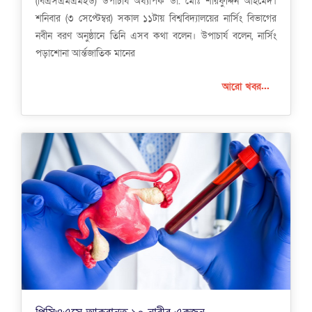
(বিএসএমএমইউ) উপাচার্য অধ্যাপক ডা. মোঃ শারফুদ্দিন আহমেদ।
শনিবার (৩ সেপ্টেম্বর) সকাল ১১টায় বিশ্ববিদ্যালয়ের নার্সিং বিভাগের
নবীন বরণ অনুষ্ঠানে তিনি এসব কথা বলেন। উপাচার্য বলেন, নার্সিং
পড়াশোনা আর্ন্তজাতিক মানের
আরো খবর...
পিসিওএসে আক্রান্ত ১০ নারীর একজন