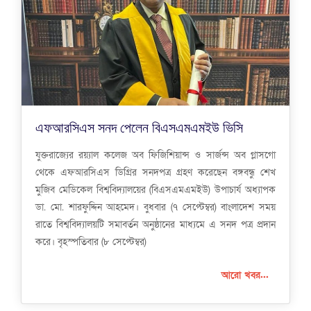
এফআরসিএস সনদ পেলেন বিএসএমএমইউ ভিসি
যুক্তরাজ্যের রয়্যাল কলেজ অব ফিজিশিয়ান্স ও সার্জন্স অব গ্লাসগো
থেকে এফআরসিএস ডিগ্রির সনদপত্র গ্রহণ করেছেন বঙ্গবন্ধু শেখ
মুজিব মেডিকেল বিশ্ববিদ্যালয়ের (বিএসএমএমইউ) উপাচার্য অধ্যাপক
ডা. মো. শারফুদ্দিন আহমেদ। বুধবার (৭ সেপ্টেম্বর) বাংলাদেশ সময়
রাতে বিশ্ববিদ্যালয়টি সমাবর্তন অনুষ্ঠানের মাধ্যমে এ সনদ পত্র প্রদান
করে। বৃহস্পতিবার (৮ সেপ্টেম্বর)
আরো খবর...