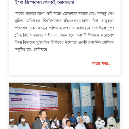
ইগো-ডিপ্রেসন থেকেই আত্মহত্যা
‘কর্মের মাধ্যমে আশা তৈরি করো’ স্লোগানকে সামনে রেখে বঙ্গবন্ধু শেখ
মুজিব মেডিক্যাল বিশ্ববিদ্যালয়ে (বিএসএমএমইউ) বিশ্ব আত্মহত্যা
প্রতিরোধ দিবস-২০২২ পালিত হয়েছে। সোমবার (১২ সেপ্টেম্বর) দুপুর
১টায় বিশ্ববিদ্যালয়ের শহীদ ডা. মিলন হলে দিবসটি উপলক্ষে মনোরোগ
বিদ্যা বিভাগের সুইসাইড ক্লিনিকের উদ্যোগে একটি বৈজ্ঞানিক সেমিনার
অনুষ্ঠিত হয়। সেমিনারে
আরো খবর...