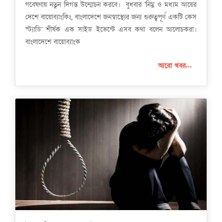
গবেষণায় নতুন দিগন্ত উন্মোচন করবে। বুধবার ‘নিম্ন ও মধ্যম আয়ের
দেশে বায়োব্যাংকিং, বাংলাদেশে জনস্বাস্থ্যের জন্য গুরুত্বপূর্ণ একটি কেস
স্ট্যাডি’ শীর্ষক এক সাইড ইভেন্টে এসব কথা বলেন আলোচকরা।
বাংলাদেশে বায়োব্যাংক
আরো খবর...