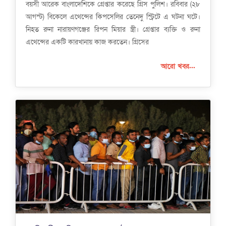
বয়সী আরেক বাংলাদেশিকে গ্রেপ্তার করেছে গ্রিস পুলিশ। রবিবার (২৮
আগস্ট) বিকেলে এথেন্সের কিপসেলির তেনেদু স্ট্রিটে এ ঘটনা ঘটে।
নিহত রুনা নারায়ণগঞ্জের রিপন মিয়ার স্ত্রী। গ্রেপ্তার ব্যক্তি ও রুনা
এথেন্সের একটি কারখানায় কাজ করতেন। গ্রিসের
আরো খবর...