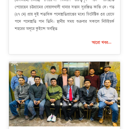
পেয়েছেন চট্টগ্রামের বোয়ালখালী থানার সন্তান সুরঞ্জিত কান্তি দে। গত
(২৭ মে) প্রায় দুই শতাধিক পদোন্নতিপ্রাপ্তের মধ্যে ডিটেক্টিভ ৩য় গ্রেডে
পদে পদোন্নতি পান তিনি। স্থানীয় সময় শুক্রবার সকালে নিউইয়র্ক
শহরের অদূরে কুইন্সে অবস্থিত
আরো খবর...