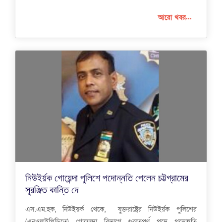
আরো খবর...
নিউইর্য়ক গোয়েন্দা পুলিশে পদোন্নতি পেলেন চট্টগ্রামের
সুরঞ্জিত কান্তি দে
এস.এম.হক, নিউইয়র্ক থেকে, যুক্তরাষ্ট্রের নিউইর্য়ক পুলিশের
(এনওয়াইপিডিতে) গোয়েন্দা বিভাগে গুরুত্বপূর্ণ পদে পদোন্নতি