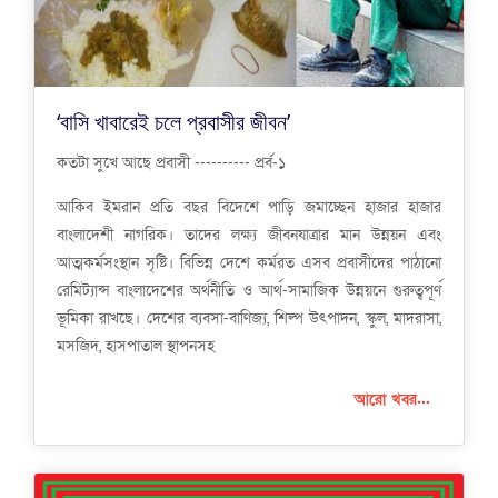
‘বাসি খাবারেই চলে প্রবাসীর জীবন’
কতটা সুখে আছে প্রবাসী ---------- প্রর্ব-১
আকিব ইমরান প্রতি বছর বিদেশে পাড়ি জমাচ্ছেন হাজার হাজার
বাংলাদেশী নাগরিক। তাদের লক্ষ্য জীবনযাত্রার মান উন্নয়ন এবং
আত্মকর্মসংস্থান সৃষ্টি। বিভিন্ন দেশে কর্মরত এসব প্রবাসীদের পাঠানো
রেমিট্যান্স বাংলাদেশের অর্থনীতি ও আর্থ-সামাজিক উন্নয়নে গুরুত্বপূর্ণ
ভূমিকা রাখছে। দেশের ব্যবসা-বাণিজ্য, শিল্প উৎপাদন, স্কুল, মাদরাসা,
মসজিদ, হাসপাতাল স্থাপনসহ
আরো খবর...