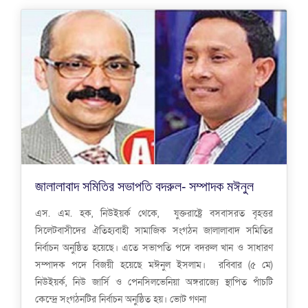
জালালাবাদ সমিতির সভাপতি বদরুল- সম্পাদক মঈনুল
এস. এম. হক, নিউইয়র্ক থেকে, যুক্তরাষ্ট্রে বসবাসরত বৃহত্তর
সিলেটবাসীদের ঐতিহ্যবাহী সামাজিক সংগঠন জালালাবাদ সমিতির
নির্বাচন অনুষ্ঠিত হয়েছে। এতে সভাপতি পদে বদরুল খান ও সাধারণ
সম্পাদক পদে বিজয়ী হয়েছে মঈনুল ইসলাম। রবিবার (৫ মে)
নিউইয়র্ক, নিউ জার্সি ও পেনসিলভেনিয়া অঙ্গরাজ্যে স্থাপিত পাঁচটি
কেন্দ্রে সংগঠনটির নির্বাচন অনুষ্ঠিত হয়। ভোট গণনা