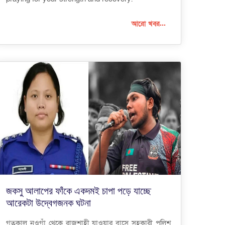
আরো খবর...
জকসু আলাপের ফাঁকে একদমই চাপা পড়ে যাচ্ছে
আরেকটা উদ্বেগজনক ঘটনা
গতকাল নওগাঁ থেকে রাজশাহী যাওয়ার বাসে সহকারী পুলিশ