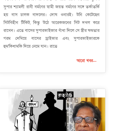
সুপার শ্যামলী রানী বর্মণের স্বামী জয়ন্ত বর্মণের সঙ্গে তর্কাতর্কি
হয় বাস চালক বাদলের। দোষ ওনারই। উনি কেটেছেন
সিটবিহীন টিকিট, কিন্তু উঠে আরেকজনের সিট দখল করে
রাখেন। এতে বাসের সুপারভাইজার বাঁধা দিলে সে স্ত্রীর ক্ষমতার
গরম দেখিয়ে বাসের ড্রাইভার এবং সুপারভাইজারকে
হুম'কিধামকি দিয়ে নেমে যান। রাতে
আরো খবর...