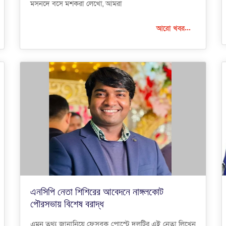
মসনদে বসে মশকরা লেখো, আমরা
আরো খবর...
এনসিপি নেতা শিশিরের আবেদনে নাঙ্গলকোট
পৌরসভায় বিশেষ বরাদ্ধ
এমন তথ্য জানানিয়ে ফেসবুক পোস্টে দলটির এই নেতা লিখেন