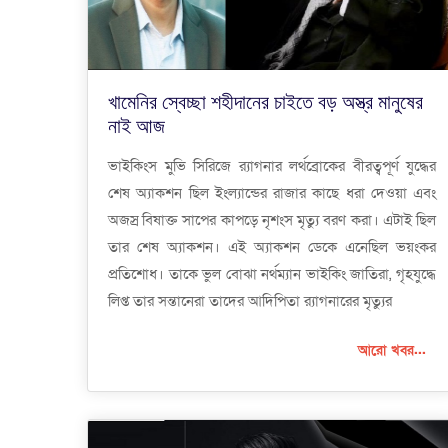
খামেনির স্বেচ্ছা শহীদানের চাইতে বড় অস্ত্র মানুষের
নাই আজ
ভাইকিংস মুভি সিরিজে র‍্যাগনার লর্থব্রোকের বীরত্বপূর্ণ যুদ্ধের
শেষ অ্যাকশন ছিল ইংল্যান্ডের রাজার কাছে ধরা দেওয়া এবং
অজস্র বিষাক্ত সাপের কাপড়ে নৃশংস মৃত্যু বরণ করা। এটাই ছিল
তার শেষ অ্যাকশন। এই অ্যাকশন ডেকে এনেছিল ভয়ংকর
প্রতিশোধ। তাকে ভুল বোঝা নর্থম্যান ভাইকিং জাতিরা, গৃহযুদ্ধে
লিপ্ত তার সন্তানেরা তাদের আদিপিতা র‍্যাগনারের মৃত্যুর
আরো খবর...