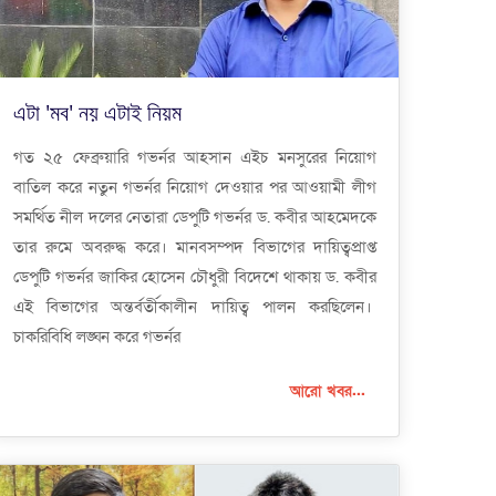
এটা 'মব' নয় এটাই নিয়ম
‌গত ২৫ ফেব্রুয়ারি গভর্নর আহসান এইচ মনসুরের নিয়োগ
বাতিল করে নতুন গভর্নর নিয়োগ দেওয়ার পর আওয়ামী লীগ
সমর্থিত নীল দলের নেতারা ডেপুটি গভর্নর ড. কবীর আহমেদকে
তার রুমে অবরুদ্ধ করে। মানবসম্পদ বিভাগের দায়িত্বপ্রাপ্ত
ডেপুটি গভর্নর জাকির হোসেন চৌধুরী বিদেশে থাকায় ড. কবীর
এই বিভাগের অন্তর্বর্তীকালীন দায়িত্ব পালন করছিলেন।
চাকরিবিধি লঙ্ঘন করে গভর্নর
আরো খবর...