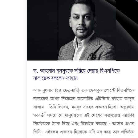
ড. আহসান মনসুরকে সরিয়ে দেয়ায় বিএনপিকে
নালায়েক বললেন ফাহাম
আজ বুধবার (২৫ ফেব্রুয়ারি) এক ফেসবুক পোস্টে বিএনপিকে
নালায়েক আখ্যা দিয়েছেন আলোচিত এক্টিভিস্ট ফাহাম আব্দুস
সালাম। তিনি লিখেন, মনসুর সাহেব একজন হিরো। অভ্যুত্থান
পরবর্তী সময়ে যে মানুষগুলো এই দেশের ধ্বংসপ্রাপ্ত ব্যাংকিং
সিস্টেমকে ঠ্যাক দিছে এবং রিভাইভ করেছে - তাদের প্রধান
তিনি। এইরকম একজন হিরোকে যদি মব করে তার প্রতিষ্ঠান