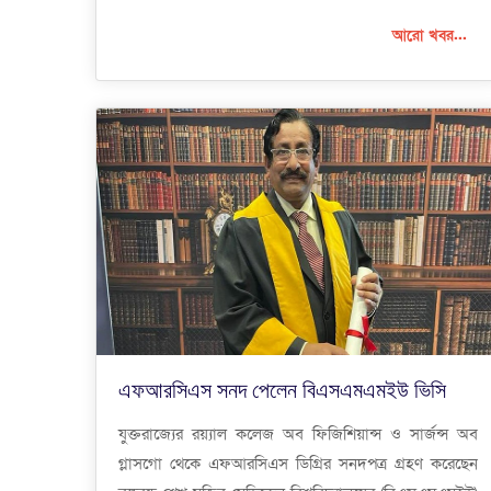
আরো খবর...
এফআরসিএস সনদ পেলেন বিএসএমএমইউ ভিসি
যুক্তরাজ্যের রয়্যাল কলেজ অব ফিজিশিয়ান্স ও সার্জন্স অব
গ্লাসগো থেকে এফআরসিএস ডিগ্রির সনদপত্র গ্রহণ করেছেন