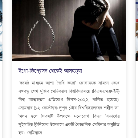
ইগো-ডিপ্রেসন থেকেই আত্মহত্যা
‘কর্মের মাধ্যমে আশা তৈরি করো’ স্লোগানকে সামনে রেখে
বঙ্গবন্ধু শেখ মুজিব মেডিক্যাল বিশ্ববিদ্যালয়ে (বিএসএমএমইউ)
বিশ্ব আত্মহত্যা প্রতিরোধ দিবস-২০২২ পালিত হয়েছে।
সোমবার (১২ সেপ্টেম্বর) দুপুর ১টায় বিশ্ববিদ্যালয়ের শহীদ ডা.
মিলন হলে দিবসটি উপলক্ষে মনোরোগ বিদ্যা বিভাগের
সুইসাইড ক্লিনিকের উদ্যোগে একটি বৈজ্ঞানিক সেমিনার অনুষ্ঠিত
হয়। সেমিনারে