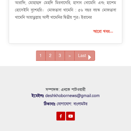
আরাফি, মোহাম্মদ মেহদি মিরবাঘেরি, হাসান খোমেনি এবং হাশেম
হোসেইনি বুশেহরি। মোজতাবা খামেনি : ৫৬ বছর বয়স্ক মোজতাবা
খামেনি আয়াতুল্লাহ আলী খামেনির দ্বিতীয় পুত্র। ইরানের
আরো খবর...
1
2
3
>
Last
সম্পাদক: এনকে পাটওয়ারী
ইমেইলঃ
deshkhobornews@gmail.com
ঠিকানাঃ
যোগাযোগ: বাংলামটর