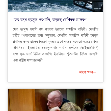
ফের বন্ধ হরমুজ প্রণালি, বাড়ছে বৈশ্বিক উদ্বেগ
ফের হরমুজ প্রণালি বন্ধ করলো ইরানের সামরিক বাহিনী। দেশটির
রাষ্ট্রীয় গণমাধ্যমের তথ্য অনুসারে, দেশটির সামরিক বাহিনী হরমুজ
প্রণালির ওপর তাদের নিয়ন্ত্রণ পুনরায় গ্রহণ করছে বলে জানিয়েছে। খবর
বিবিসির। ইসলামিক রেভল্যুশনারি গার্ডস কর্পসের (আইআরজিসি)
সঙ্গে যুক্ত ফার্স নিউজ এজেন্সি, ইরানিয়ান স্টুডেন্টস নিউজ এজেন্সি
এবং রাষ্ট্রীয় সম্প্রচারকারী
আরো খবর...