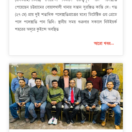
পেয়েছেন চট্টগ্রামের বোয়ালখালী থানার সন্তান সুরঞ্জিত কান্তি দে। গত
(২৭ মে) প্রায় দুই শতাধিক পদোন্নতিপ্রাপ্তের মধ্যে ডিটেক্টিভ ৩য় গ্রেডে
পদে পদোন্নতি পান তিনি। স্থানীয় সময় শুক্রবার সকালে নিউইয়র্ক
শহরের অদূরে কুইন্সে অবস্থিত
আরো খবর...