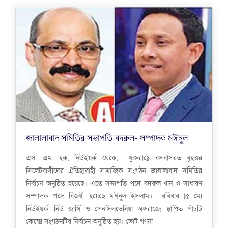
জালালাবাদ সমিতির সভাপতি বদরুল- সম্পাদক মঈনুল
এস. এম. হক, নিউইয়র্ক থেকে, যুক্তরাষ্ট্রে বসবাসরত বৃহত্তর
সিলেটবাসীদের ঐতিহ্যবাহী সামাজিক সংগঠন জালালাবাদ সমিতির
নির্বাচন অনুষ্ঠিত হয়েছে। এতে সভাপতি পদে বদরুল খান ও সাধারণ
সম্পাদক পদে বিজয়ী হয়েছে মঈনুল ইসলাম। রবিবার (৫ মে)
নিউইয়র্ক, নিউ জার্সি ও পেনসিলভেনিয়া অঙ্গরাজ্যে স্থাপিত পাঁচটি
কেন্দ্রে সংগঠনটির নির্বাচন অনুষ্ঠিত হয়। ভোট গণনা