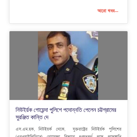
আরো খবর...
নিউইর্য়ক গোয়েন্দা পুলিশে পদোন্নতি পেলেন চট্টগ্রামের
সুরঞ্জিত কান্তি দে
এস.এম.হক, নিউইয়র্ক থেকে, যুক্তরাষ্ট্রের নিউইর্য়ক পুলিশের
(এনওয়াইপিডিতে) গোয়েন্দা বিভাগে গুরুত্বপূর্ণ পদে পদোন্নতি