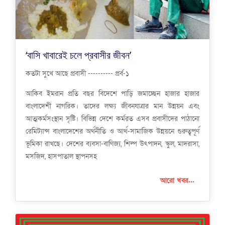
‘বাসি খাবারেই চলে প্রবাসীর জীবন’
কতটা সুখে আছে প্রবাসী ---------- প্রর্ব-১
আকিব ইমরান প্রতি বছর বিদেশে পাড়ি জমাচ্ছেন হাজার হাজার
বাংলাদেশী নাগরিক। তাদের লক্ষ্য জীবনযাত্রার মান উন্নয়ন এবং
আত্মকর্মসংস্থান সৃষ্টি। বিভিন্ন দেশে কর্মরত এসব প্রবাসীদের পাঠানো
রেমিট্যান্স বাংলাদেশের অর্থনীতি ও আর্থ-সামাজিক উন্নয়নে গুরুত্বপূর্ণ
ভূমিকা রাখছে। দেশের ব্যবসা-বাণিজ্য, শিল্প উৎপাদন, স্কুল, মাদরাসা,
মসজিদ, হাসপাতাল স্থাপনসহ
আরো খবর...