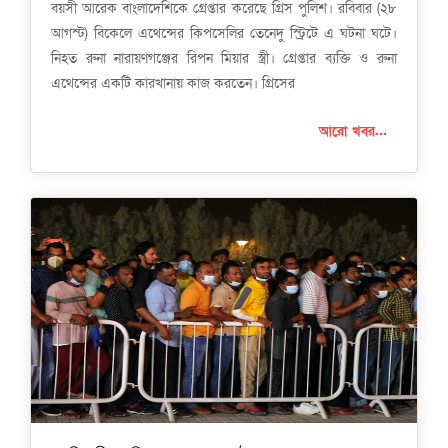
বয়সী আরেক বাংলাদেশিকে গ্রেপ্তার করেছে গ্রিস পুলিশ। রবিবার (২৮
আগস্ট) বিকেলে এথেন্সের কিপসেলির তেনেদু স্ট্রিটে এ ঘটনা ঘটে।
নিহত রুনা নারায়ণগঞ্জের রিপন মিয়ার স্ত্রী। গ্রেপ্তার ব্যক্তি ও রুনা
এথেন্সের একটি কারখানায় কাজ করতেন। গ্রিসের
আরো খবর...