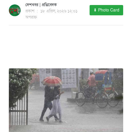
দেশখবর | প্রতিবেদক
⬇ Photo Card
প্রকাশ
:
১৮ এপ্রিল, ২০২৬ ১২:০১
অপরাহ্ন