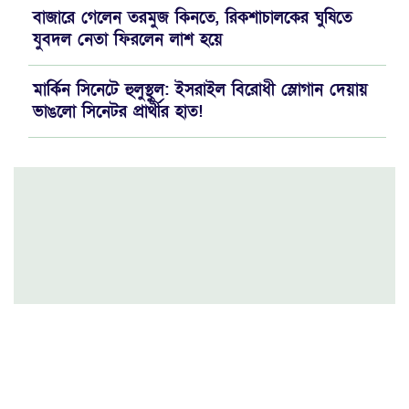
বাজারে গেলেন তরমুজ কিনতে, রিকশাচালকের ঘুষিতে
যুবদল নেতা ফিরলেন লাশ হয়ে
মার্কিন সিনেটে হুলুস্থুল: ইসরাইল বিরোধী স্লোগান দেয়ায়
ভাঙলো সিনেটর প্রার্থীর হাত!
ভারত মহাসাগরের বদলা পারস্য উপসাগরে নিল ইরান
নেতানিয়াহুর “ভাঁড়ামির” বলি ৫০০ আমেরিকান! অস্বস্তিতে
হোয়াইট হাউস
যুক্তরাষ্ট্রের গালে সপাটে চড়: ‘দাসত্ব' মেনে নেবে না
স্পেন, পাল্টাপাল্টি হুঙ্কারে চরম উত্তেজনা!
বড় দুঃসংবাদ আসছে বিদ্যুৎ ও সার খাতে!