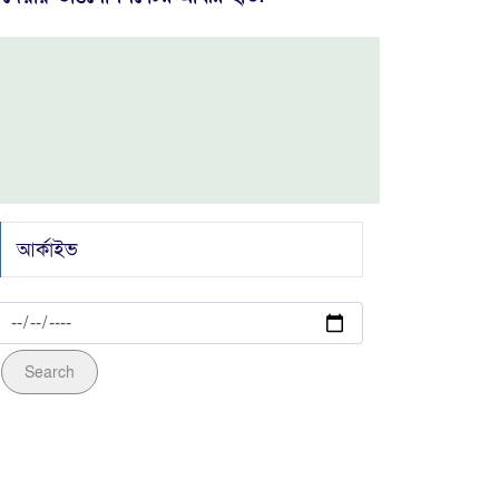
ভারত মহাসাগরের বদলা পারস্য উপসাগরে নিল
ইরান
নেতানিয়াহুর “ভাঁড়ামির” বলি ৫০০ আমেরিকান!
অস্বস্তিতে হোয়াইট হাউস
যুক্তরাষ্ট্রের গালে সপাটে চড়: ‘দাসত্ব' মেনে নেবে
আর্কাইভ
না স্পেন, পাল্টাপাল্টি হুঙ্কারে চরম উত্তেজনা!
বড় দুঃসংবাদ আসছে বিদ্যুৎ ও সার খাতে!
Search