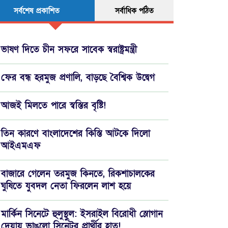
সর্বশেষ প্রকাশিত
সর্বাধিক পঠিত
ভাষণ দিতে চীন সফরে সাবেক স্বরাষ্ট্রমন্ত্রী
ফের বন্ধ হরমুজ প্রণালি, বাড়ছে বৈশ্বিক উদ্বেগ
আজই মিলতে পারে স্বস্তির বৃষ্টি!
তিন কারণে বাংলাদেশের কিস্তি আটকে দিলো
আইএমএফ
বাজারে গেলেন তরমুজ কিনতে, রিকশাচালকের
ঘুষিতে যুবদল নেতা ফিরলেন লাশ হয়ে
মার্কিন সিনেটে হুলুস্থুল: ইসরাইল বিরোধী স্লোগান
দেয়ায় ভাঙলো সিনেটর প্রার্থীর হাত!