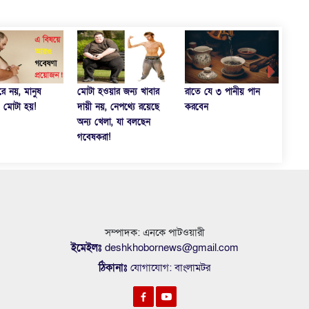
য়ার জন্য খাবার
রাতে যে ৩ পানীয় পান
চিয়া সিডস খেলেই বিপদ
ইফত
 নেপথ্যে রয়েছে
করবেন
কখন
লা, যা বলছেন
!
সম্পাদক: এনকে পাটওয়ারী
ইমেইলঃ
deshkhobornews@gmail.com
ঠিকানাঃ
যোগাযোগ: বাংলামটর