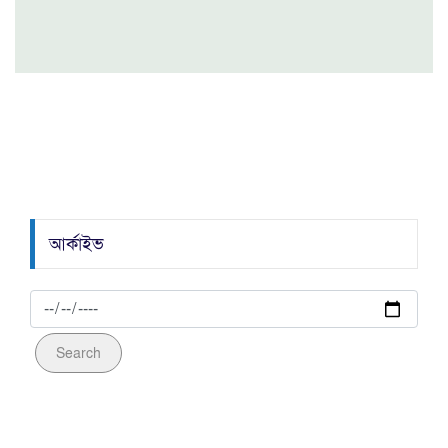
যুক্তরাষ্ট্রের গালে সপাটে চড়: ‘দাসত্ব' মেনে নেবে না
স্পেন, পাল্টাপাল্টি হুঙ্কারে চরম উত্তেজনা!
বড় দুঃসংবাদ আসছে বিদ্যুৎ ও সার খাতে!
আর্কাইভ
Search