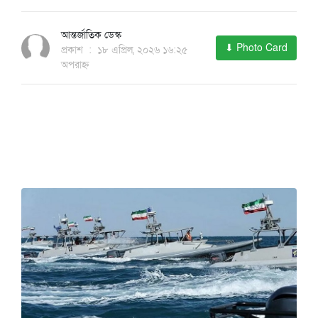
আন্তর্জাতিক ডেস্ক
⬇ Photo Card
প্রকাশ
:
১৮ এপ্রিল, ২০২৬ ১৬:২৫
অপরাহ্ন