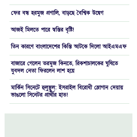
ফের বন্ধ হরমুজ প্রণালি, বাড়ছে বৈশ্বিক উদ্বেগ
আজই মিলতে পারে স্বস্তির বৃষ্টি!
তিন কারণে বাংলাদেশের কিস্তি আটকে দিলো আইএমএফ
বাজারে গেলেন তরমুজ কিনতে, রিকশাচালকের ঘুষিতে
যুবদল নেতা ফিরলেন লাশ হয়ে
মার্কিন সিনেটে হুলুস্থুল: ইসরাইল বিরোধী স্লোগান দেয়ায়
ভাঙলো সিনেটর প্রার্থীর হাত!
ভারত মহাসাগরের বদলা পারস্য উপসাগরে নিল ইরান
নেতানিয়াহুর “ভাঁড়ামির” বলি ৫০০ আমেরিকান! অস্বস্তিতে
হোয়াইট হাউস