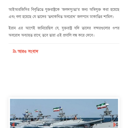
আইআরজিসির বিবৃতিতে যুক্তরাষ্ট্রকে ‘জলদস্যুতা’র জন্য অভিযুক্ত করা হয়েছে
এবং বলা হয়েছে যে তাদের ‘তথাকথিত অবরোধ’ জলপথে ডাকাতির শামিল।
ইরান এর আগেই জানিয়েছিল যে, যুক্তরাষ্ট্র যদি তাদের বন্দরগুলোর ওপর
অবরোধ অব্যাহত রাখে, তবে তারা এই প্রণালি বন্ধ করে দেবে।
আরও সংবাদ