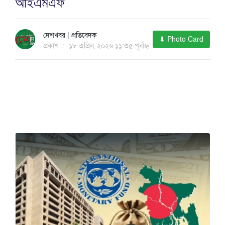
আইএমএফ
দেশখবর | প্রতিবেদক
⬇ Photo Card
প্রকাশ
:
১৮ এপ্রিল, ২০২৬ ১১:৩৫ পূর্বাহ্ন